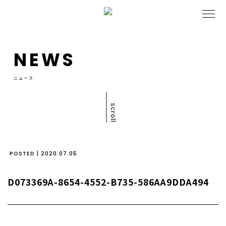
NEWS
ニュース
scroll
POSTED | 2020.07.05
D073369A-8654-4552-B735-586AA9DDA494