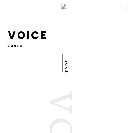
VOICE
お客様の声
scroll
☆どの施術メニューを受けまし
たか？ カラー＋高濃度髪質改善
☆当サロン…続きを読む
Iさん