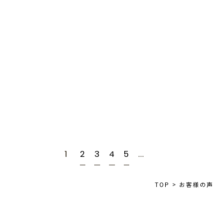
女性/
木曽郡
☆どの施術メニューを受けまし
たか？ カット＋カラー＋素髪ケ
ア ☆当サロ…続きを読む
Hさん
男性/
安曇野市
1
2
3
4
5
...
TOP
>
お客様の声