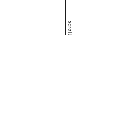
scroll
☆
どの施術メ