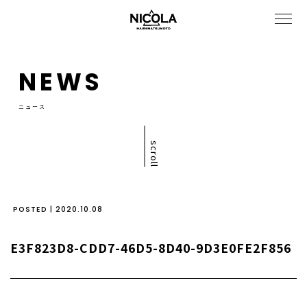
NEWS
ニュース
scroll
POSTED | 2020.10.08
E3F823D8-CDD7-46D5-8D40-9D3E0FE2F856