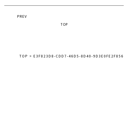
PREV
TOP
TOP
>
E3F823D8-CDD7-46D5-8D40-9D3E0FE2F856