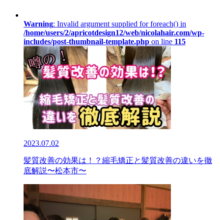
Warning
: Invalid argument supplied for foreach() in
/home/users/2/apricotdesign12/web/nicolahair.com/wp-
includes/post-thumbnail-template.php
on line
115
2023.07.02
髪質改善の効果は！？縮毛矯正と髪質改善の違いを徹
底解説〜松本市〜