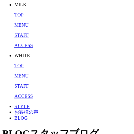
MILK
TOP
MENU
STAFF
ACCESS
WHITE
TOP
MENU
STAFF
ACCESS
STYLE
お客様の声
BLOG
BLOG
スタッフブログ