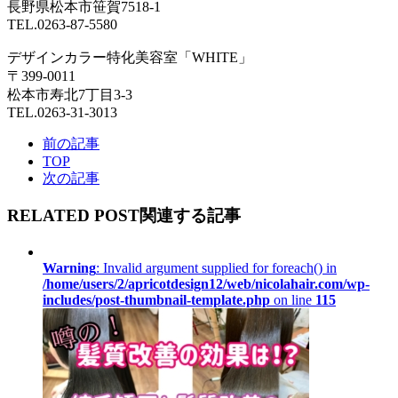
長野県松本市笹賀7518-1
TEL.0263-87-5580
デザインカラー特化美容室「WHITE」
〒399-0011
松本市寿北7丁目3-3
TEL.0263-31-3013
前の記事
TOP
次の記事
RELATED POST
関連する記事
Warning
: Invalid argument supplied for foreach() in
/home/users/2/apricotdesign12/web/nicolahair.com/wp-
includes/post-thumbnail-template.php
on line
115