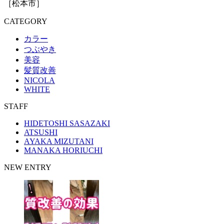
［松本市］
CATEGORY
カラー
つぶやき
美容
髪質改善
NICOLA
WHITE
STAFF
HIDETOSHI SASAZAKI
ATSUSHI
AYAKA MIZUTANI
MANAKA HORIUCHI
NEW ENTRY