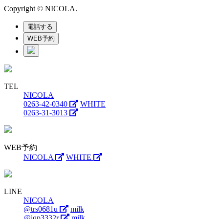
Copyright © NICOLA.
電話する
WEB予約
TEL
NICOLA
0263-42-0340
WHITE
0263-31-3013
WEB予約
NICOLA
WHITE
LINE
NICOLA
@trs0681u
milk
@iqp3332r
milk