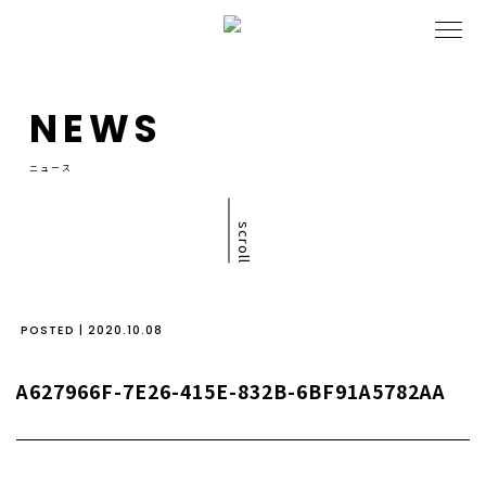
NEWS
ニュース
scroll
POSTED | 2020.10.08
A627966F-7E26-415E-832B-6BF91A5782AA