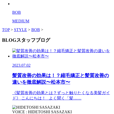
BOB
MEDIUM
TOP
>
STYLE
>
BOB
>
BLOG
スタッフブログ
2023.07.02
髪質改善の効果は！？縮毛矯正と髪質改善の
違いを徹底解説〜松本市〜
《髪質改善の効果とは？ずっと触りたくなる美髪ガイ
ド》 こんにちは！ よく聞く「髪……
VOICE : HIDETOSHI SASAZAKI