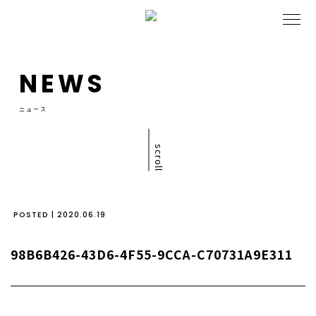
NEWS
ニュース
scroll
POSTED | 2020.06.19
98B6B426-43D6-4F55-9CCA-C70731A9E311