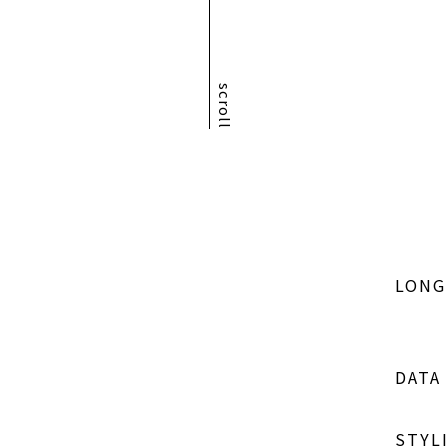
scroll
LONG
DATA
STYL