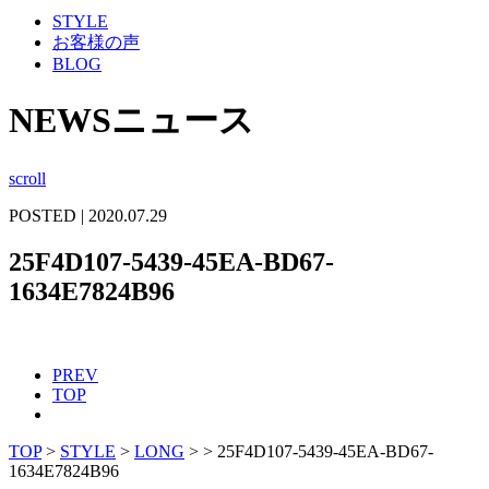
STYLE
お客様の声
BLOG
NEWS
ニュース
scroll
POSTED | 2020.07.29
25F4D107-5439-45EA-BD67-
1634E7824B96
PREV
TOP
TOP
>
STYLE
>
LONG
>
>
25F4D107-5439-45EA-BD67-
1634E7824B96