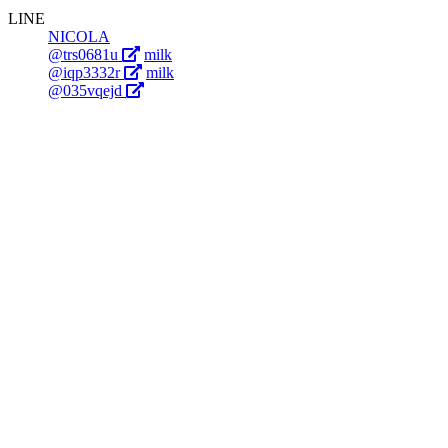
LINE
NICOLA
@trs0681u
milk
@iqp3332r
milk
@035vqejd