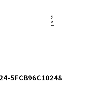
scroll
224-5FCB96C10248