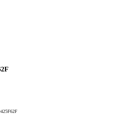
62F
425F62F