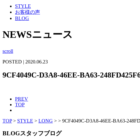
STYLE
お客様の声
BLOG
NEWS
ニュース
scroll
POSTED | 2020.06.23
9CF4049C-D3A8-46EE-BA63-248FD425F
PREV
TOP
TOP
>
STYLE
>
LONG
>
>
9CF4049C-D3A8-46EE-BA63-248FD
BLOG
スタッフブログ