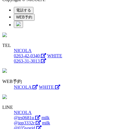
電話する
WEB予約
TEL
NICOLA
0263-42-0340
WHITE
0263-31-3013
WEB予約
NICOLA
WHITE
LINE
NICOLA
@trs0681u
milk
@iqp3332r
milk
@035vqejd