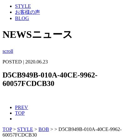
STYLE
お客様の声
BLOG
NEWS
ニュース
scroll
POSTED | 2020.06.23
D5CB949B-010A-40CE-9962-
60057FCDCB30
PREV
TOP
TOP
>
STYLE
>
BOB
>
>
D5CB949B-010A-40CE-9962-
60057FCDCB30