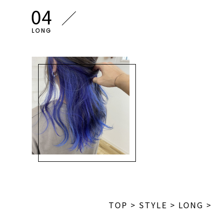
LONG
TOP
>
STYLE
>
LONG
>