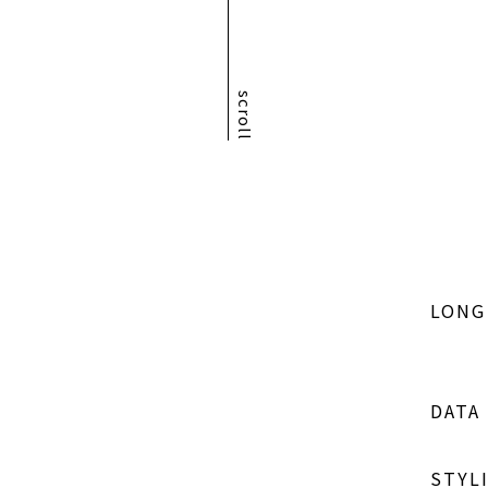
scroll
LONG
DATA
STYL