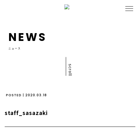
NEWS
ニュース
scroll
POSTED | 2020.03.18
staff_sasazaki