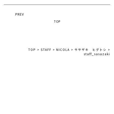
PREV
TOP
TOP
>
STAFF
>
NICOLA
>
ササザキ ヒデトシ
>
staff_sasazaki