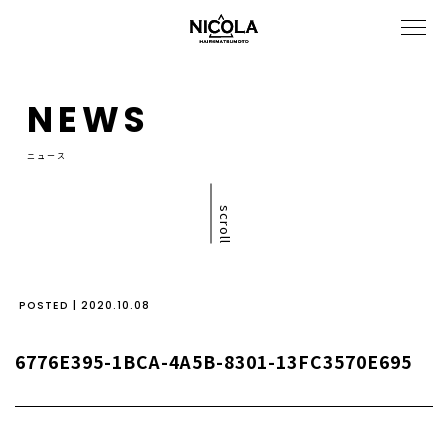
NEWS
ニュース
scroll
POSTED | 2020.10.08
6776E395-1BCA-4A5B-8301-13FC3570E695