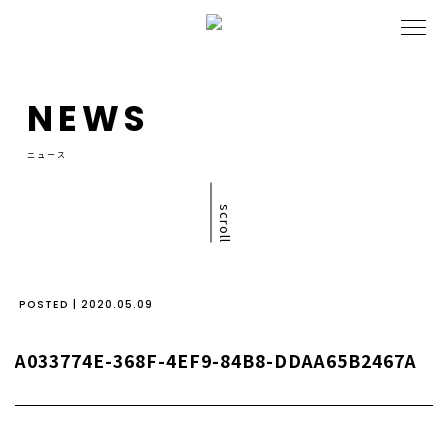
NEWS
ニュース
scroll
POSTED | 2020.05.09
A033774E-368F-4EF9-84B8-DDAA65B2467A