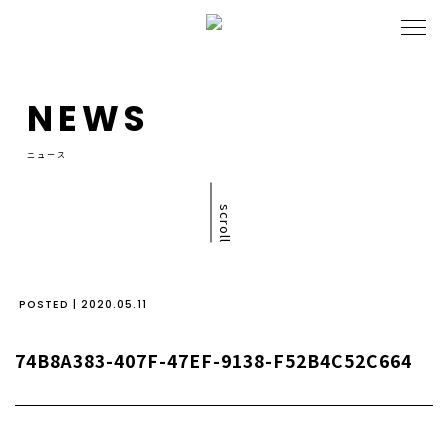
NEWS
ニュース
scroll
POSTED | 2020.05.11
74B8A383-407F-47EF-9138-F52B4C52C664