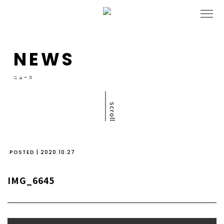
NEWS
ニュース
scroll
POSTED | 2020.10.27
IMG_6645