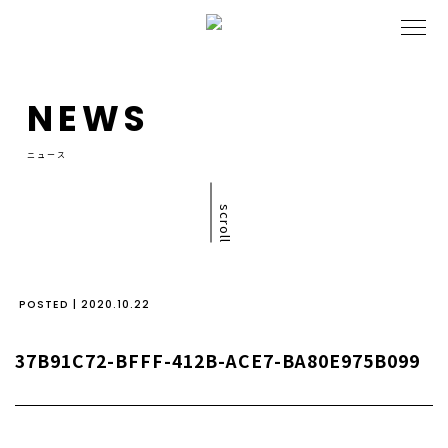
NEWS
ニュース
scroll
POSTED | 2020.10.22
37B91C72-BFFF-412B-ACE7-BA80E975B099